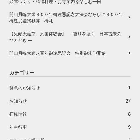
絵本づくり・精進料理・お寺案内を楽しむ一日
開山月輪大師８００年御遠忌記念大法会ならびに８００年
御遠忌慶讃勧募 御礼
【鬼頭天薫堂 六国体験会】 ― 香りを聴く、日本古来の
ひととき ―
開山月輪大師八百年御遠忌記念 特別御朱印開始
カテゴリー
1
緊急のお知らせ
27
お知らせ
8
拝観情報
9
年中行事