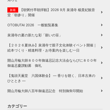
【朝粥付早朝拝観】2026 9月 泉涌寺 楊貴妃観音
新着
堂「朝参り」開催
OTOBUTAI 2026 一般観覧募集
泉涌寺の夏の新たな彩「願いの笹」
【２０２６夏休み】泉涌寺で親子文化体験イベント開催｜
絵本づくり・精進料理・お寺案内を楽しむ一日
開山月輪大師８００年御遠忌記念大法会ならびに８００年
御遠忌慶讃勧募 御礼
【鬼頭天薫堂 六国体験会】 ― 香りを聴く、日本古来の
ひととき ―
開山月輪大師八百年御遠忌記念 特別御朱印開始
カテゴリー