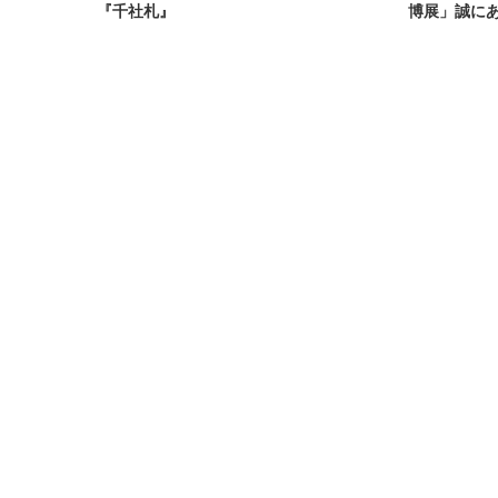
『千社札』
博展」誠に