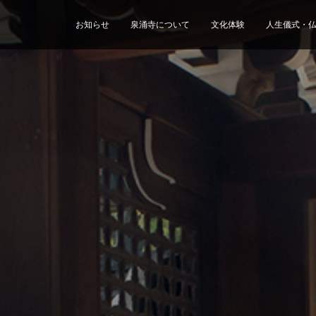
お知らせ
泉涌寺について
文化体験
人生儀式・
フォーム
山御流
施設
報道関係の皆様へ
山内寺院
算賀の祝
霊
26 9月 泉涌寺
OTOBUTAI 2026 一般観覧募集
泉涌寺の夏の
朝参り」開催