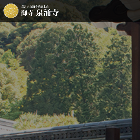
華道 月輪未生流
よくあるご質問
泉涌寺と皇室
お問い合わせ
香道 泉
文化財・
８月２９日、３０日 教学講習会 公
【朝粥付早朝拝観】20
開講座のお知らせ
楊貴妃観音堂「