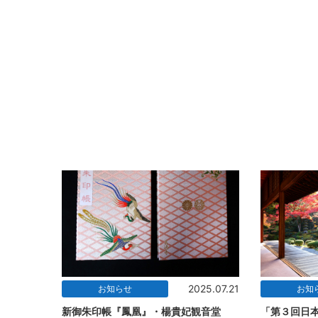
2025.07.21
お知らせ
お知
新御朱印帳『鳳凰』・楊貴妃観音堂
「第３回日本