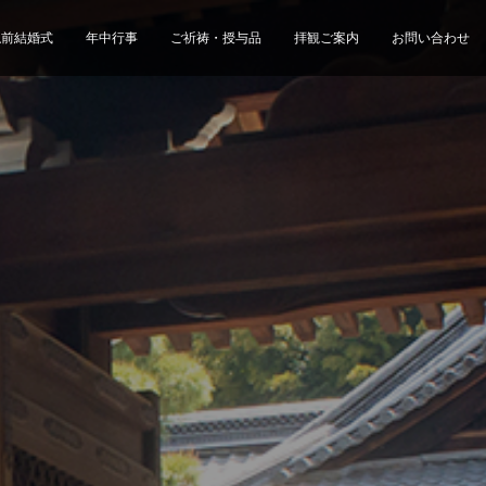
仏前結婚式
年中行事
ご祈祷・授与品
拝観ご案内
お問い合わせ
園のご案内
【２０２６夏休み】泉涌寺で親子文化
御寺 泉涌寺を護る会
新たな彩「願いの笹」
体験イベント開催｜絵本づくり・精進
料理・お寺案内を楽しむ一日