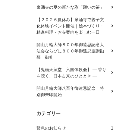
泉涌寺の夏の新たな彩「願いの笹」
【２０２６夏休み】泉涌寺で親子文
化体験イベント開催｜絵本づくり・
精進料理・お寺案内を楽しむ一日
開山月輪大師８００年御遠忌記念大
法会ならびに８００年御遠忌慶讃勧
募 御礼
【鬼頭天薫堂 六国体験会】 ― 香り
を聴く、日本古来のひととき ―
開山月輪大師八百年御遠忌記念 特
別御朱印開始
カテゴリー
1
緊急のお知らせ