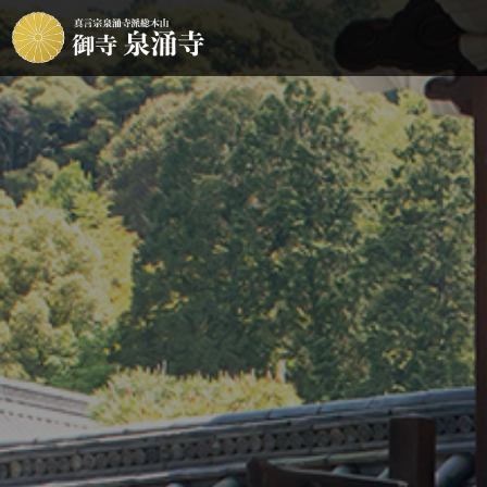
華道 月輪未生流
よくあるご質問
泉涌寺と皇室
お問い合わせ
香道 泉
文化財・
８月２９日、３０日 教学講習会 公
【朝粥付早朝拝観】20
開講座のお知らせ
楊貴妃観音堂「