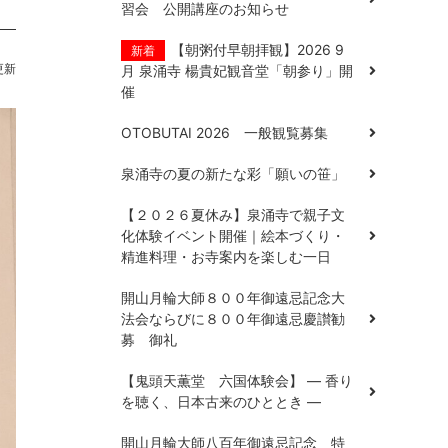
習会 公開講座のお知らせ
【朝粥付早朝拝観】2026 9
新着
更新
月 泉涌寺 楊貴妃観音堂「朝参り」開
催
OTOBUTAI 2026 一般観覧募集
泉涌寺の夏の新たな彩「願いの笹」
【２０２６夏休み】泉涌寺で親子文
化体験イベント開催｜絵本づくり・
精進料理・お寺案内を楽しむ一日
開山月輪大師８００年御遠忌記念大
法会ならびに８００年御遠忌慶讃勧
募 御礼
【鬼頭天薫堂 六国体験会】 ― 香り
を聴く、日本古来のひととき ―
開山月輪大師八百年御遠忌記念 特