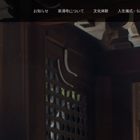
お知らせ
泉涌寺について
文化体験
人生儀式・
フォーム
山御流
施設
報道関係の皆様へ
山内寺院
算賀の祝
霊
26 9月 泉涌寺
OTOBUTAI 2026 一般観覧募集
泉涌寺の夏の
朝参り」開催