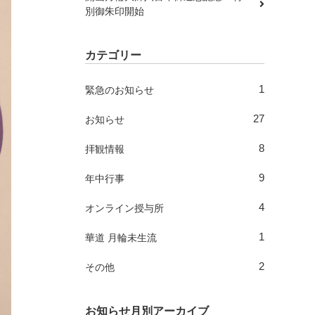
別御朱印開始
カテゴリー
1
緊急のお知らせ
27
お知らせ
8
拝観情報
9
年中行事
4
オンライン授与所
1
華道 月輪未生流
2
その他
お知らせ月別アーカイブ