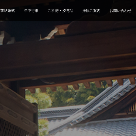
仏前結婚式
年中行事
ご祈祷・授与品
拝観ご案内
お問い合わせ
園のご案内
【２０２６夏休み】泉涌寺で親子文化
御寺 泉涌寺を護る会
新たな彩「願いの笹」
体験イベント開催｜絵本づくり・精進
料理・お寺案内を楽しむ一日